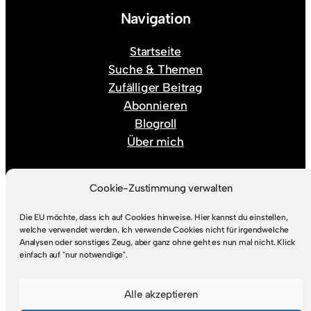
Navigation
Startseite
Suche & Themen
Zufälliger Beitrag
Abonnieren
Blogroll
Über mich
Rechtlicher Kram
Cookie-Zustimmung verwalten
Die EU möchte, dass ich auf Cookies hinweise. Hier kannst du einstellen,
Impressum
welche verwendet werden. Ich verwende Cookies nicht für irgendwelche
Datenschutz
Analysen oder sonstiges Zeug, aber ganz ohne geht es nun mal nicht. Klick
einfach auf "nur notwendige".
Alle akzeptieren