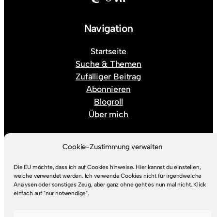
Navigation
Startseite
Suche & Themen
Zufälliger Beitrag
Abonnieren
Blogroll
Über mich
Rechtlicher Kram
Cookie-Zustimmung verwalten
Die EU möchte, dass ich auf Cookies hinweise. Hier kannst du einstellen,
Impressum
welche verwendet werden. Ich verwende Cookies nicht für irgendwelche
Datenschutz
Analysen oder sonstiges Zeug, aber ganz ohne geht es nun mal nicht. Klick
einfach auf "nur notwendige".