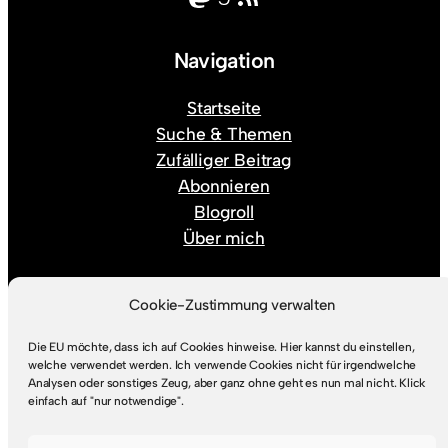
Navigation
Startseite
Suche & Themen
Zufälliger Beitrag
Abonnieren
Blogroll
Über mich
Rechtlicher Kram
Cookie-Zustimmung verwalten
Die EU möchte, dass ich auf Cookies hinweise. Hier kannst du einstellen,
Impressum
welche verwendet werden. Ich verwende Cookies nicht für irgendwelche
Datenschutz
Analysen oder sonstiges Zeug, aber ganz ohne geht es nun mal nicht. Klick
einfach auf "nur notwendige".