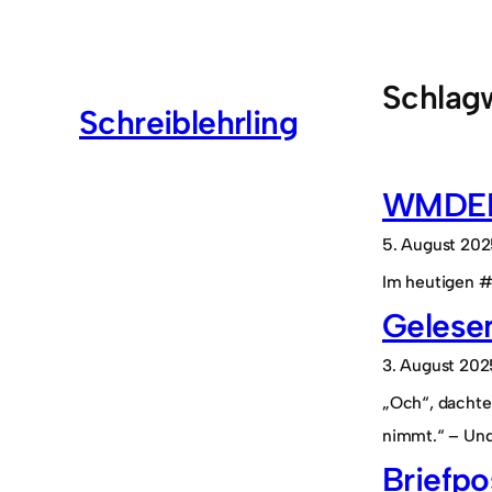
Zum
Inhalt
springen
Schlag
Schreiblehrling
WMDEDG
5. August 20
Im heutigen #
Gelesen
3. August 202
„Och“, dachte 
nimmt.“ – Un
Briefpo