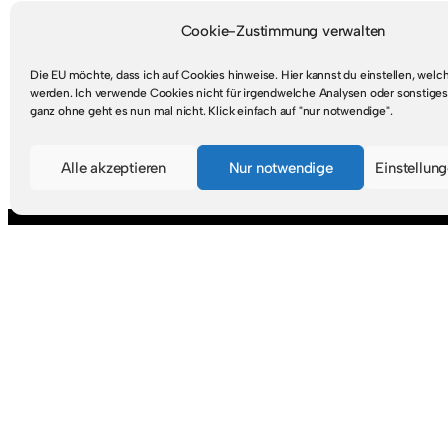
Cookie-Zustimmung verwalten
Die EU möchte, dass ich auf Cookies hinweise. Hier kannst du einstellen, wel
werden. Ich verwende Cookies nicht für irgendwelche Analysen oder sonstiges
ganz ohne geht es nun mal nicht. Klick einfach auf "nur notwendige".
Mastodon
RSS-Feed
Alle akzeptieren
Nur notwendige
Einstellun
Suche
S
u