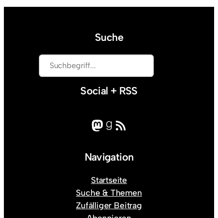
Suche
S
u
c
Social + RSS
h
e
Mastodon
Goodreads
RSS-Feed
n
Navigation
Startseite
Suche & Themen
Zufälliger Beitrag
Abonnieren