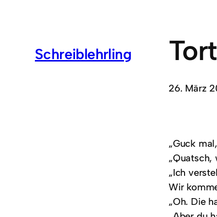
Tort
Schreiblehrling
26. März 2
„Guck mal, 
„Quatsch, 
„Ich verst
Wir kommen
„Oh. Die h
„Aber du h