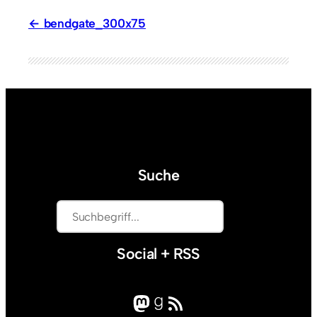
bendgate_300x75
Suche
S
u
c
Social + RSS
h
e
Mastodon
Goodreads
RSS-Feed
n