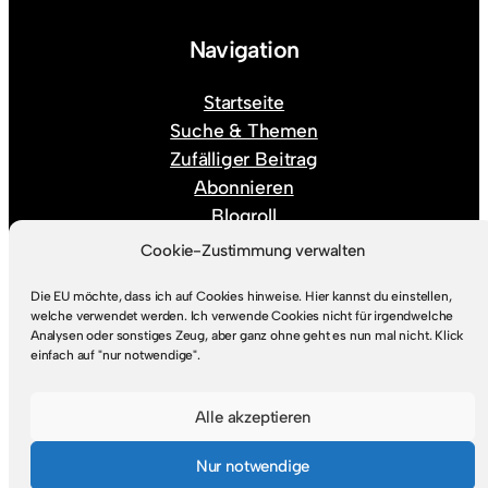
Navigation
Startseite
Suche & Themen
Zufälliger Beitrag
Abonnieren
Blogroll
Über mich
Cookie-Zustimmung verwalten
Die EU möchte, dass ich auf Cookies hinweise. Hier kannst du einstellen,
Rechtlicher Kram
welche verwendet werden. Ich verwende Cookies nicht für irgendwelche
Analysen oder sonstiges Zeug, aber ganz ohne geht es nun mal nicht. Klick
einfach auf "nur notwendige".
Impressum
Datenschutz
Alle akzeptieren
Nur notwendige