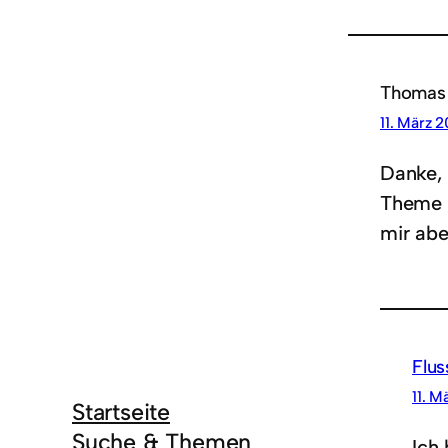
Thomas
11. März 
Danke, 
Theme u
mir abe
Flus
11. M
Startseite
Suche & Themen
Ich