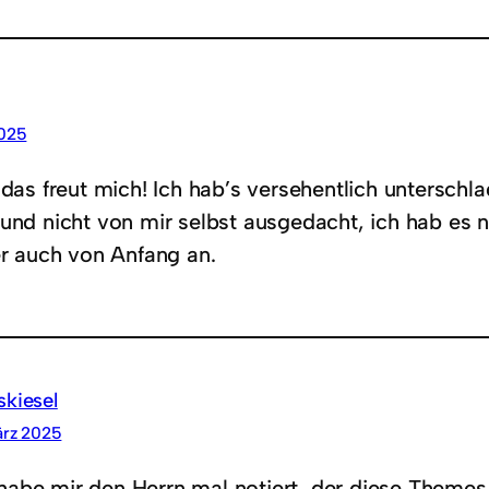
2025
das freut mich! Ich hab’s versehentlich unterschla
nd nicht von mir selbst ausgedacht, ich hab es nu
r auch von Anfang an.
skiesel
ärz 2025
 habe mir den Herrn mal notiert, der diese Themes