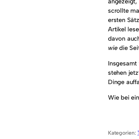
angezeigt, 
scrollte m
ersten Sät
Artikel le
davon auch 
wie
die Sei
Insgesamt w
stehen jet
Dinge auffa
Wie bei ei
Kategorien: