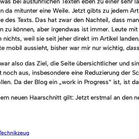
was bei ausführlichen Texten eben zu einer sehr l
an da mitunter eine Weile. Jetzt gibts zu jedem A
ze des Texts. Das hat zwar den Nachteil, dass ma
sen zu können, aber irgendwas ist immer. Leute 
nichts, weil sie seit jeher direkt im Artikel lande
te mobil aussieht, bisher war mir nur wichtig,
das
ar also das Ziel, die Seite übersichtlicher und s
zt noch aus, insbesondere eine Reduzierung der S
llen. Da der Blog ein „work in Progress“ ist, ist d
nem neuen Haarschnitt gilt: Jetzt erstmal an den
Technikzeug