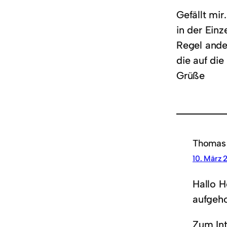
Gefällt mir.
in der Einz
Regel ande
die auf di
Grüße
Thomas
10. März 
Hallo H
aufgeho
Zum Int