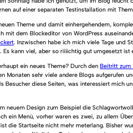
en Sonntag habe ich genutzt, um im Blog feucht
rnen auf einer separaten Testinstallation mit The
neuen Theme und damit einhergehendem, komplet
h mit dem Blockeditor von WordPress auseinander
ckert
. Inzwischen habe ich mich viele Tage und 
 Es kann viel, aber so riiiichtig gut umgesetzt ist 
rhaupt ein neues Theme? Durch den
Beitritt zu
n Monaten sehr viele andere Blogs aufgerufen un
ls Besucher diese Seiten, was interessiert mich u
im neuem Design zum Beispiel die Schlagwortwolk
och ein Menü, vorher waren es zwei, zu allem Überf
t die Startseite nicht mehr meterlang. Bisher wur