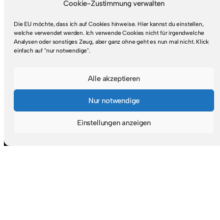
Cookie-Zustimmung verwalten
Blogroll
Über mich
Die EU möchte, dass ich auf Cookies hinweise. Hier kannst du einstellen,
welche verwendet werden. Ich verwende Cookies nicht für irgendwelche
Analysen oder sonstiges Zeug, aber ganz ohne geht es nun mal nicht. Klick
einfach auf "nur notwendige".
Rechtlicher Kram
Impressum
Alle akzeptieren
Datenschutz
Nur notwendige
Einstellungen anzeigen
© 2026
Schreiblehrling