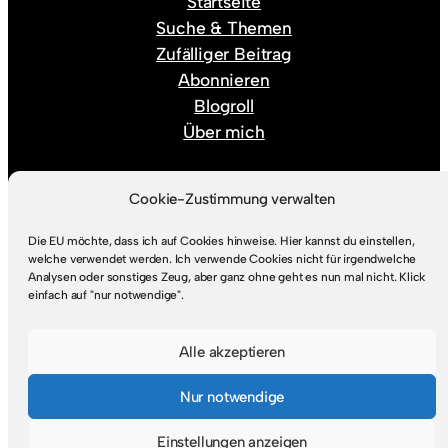
Startseite
Suche & Themen
Zufälliger Beitrag
Abonnieren
Blogroll
Über mich
Rechtlicher Kram
Cookie-Zustimmung verwalten
Die EU möchte, dass ich auf Cookies hinweise. Hier kannst du einstellen,
Impressum
welche verwendet werden. Ich verwende Cookies nicht für irgendwelche
Datenschutz
Analysen oder sonstiges Zeug, aber ganz ohne geht es nun mal nicht. Klick
einfach auf "nur notwendige".
Alle akzeptieren
© 2026
Schreiblehrling
Nur notwendige
Einstellungen anzeigen