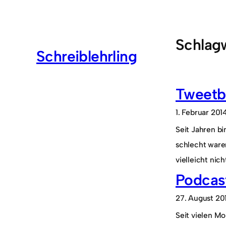
Zum
Inhalt
springen
Schlag
Schreiblehrling
Tweetbo
1. Februar 201
Seit Jahren bi
schlecht waren
vielleicht nic
Podcas
27. August 20
Seit vielen Mo