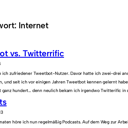
wort:
Internet
t vs. Twitterrific
4
n ich zufriedener Tweetbot-Nutzer. Davor hatte ich zwei-drei a
, und seit ich vor einigen Jahren Tweetbot kennen gelernt habe, 
ht ganz hundert… denn neulich bekam ich irgendwo Twitterific in
ts
13
naten höre ich nun regelmäßig Podcasts. Auf dem Weg zur Arbeit,