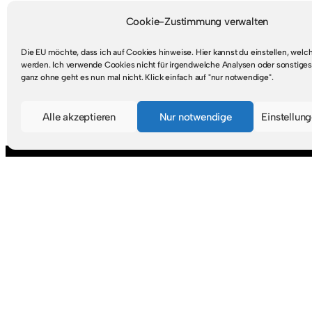
Cookie-Zustimmung verwalten
Die EU möchte, dass ich auf Cookies hinweise. Hier kannst du einstellen, wel
werden. Ich verwende Cookies nicht für irgendwelche Analysen oder sonstiges
ganz ohne geht es nun mal nicht. Klick einfach auf "nur notwendige".
Mastodon
RSS-Feed
Alle akzeptieren
Nur notwendige
Einstellun
Suche
S
u