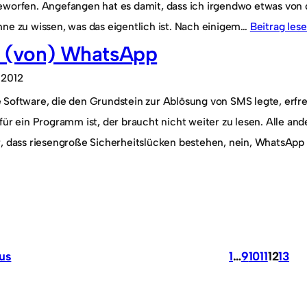
eworfen. Angefangen hat es damit, dass ich irgendwo etwas von d
hne zu wissen, was das eigentlich ist. Nach einigem…
Beitrag les
ll (von) WhatsApp
 2012
Software, die den Grundstein zur Ablösung von SMS legte, erfreu
für ein Programm ist, der braucht nicht weiter zu lesen. Alle an
r, dass riesengroße Sicherheitslücken bestehen, nein, WhatsAp
us
1
…
9
10
11
12
13