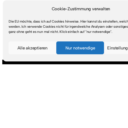
Cookie-Zustimmung verwalten
Die EU möchte, dass ich auf Cookies hinweise. Hier kannst du einstellen, wel
werden. Ich verwende Cookies nicht für irgendwelche Analysen oder sonstiges
ganz ohne geht es nun mal nicht. Klick einfach auf "nur notwendige".
Mastodon
RSS-Feed
Alle akzeptieren
Nur notwendige
Einstellun
Suche
S
u