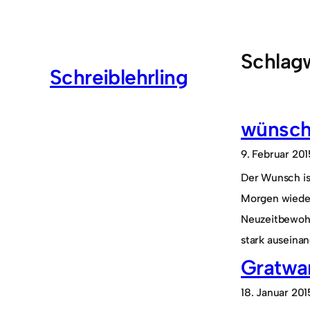
Zum
Inhalt
springen
Schlag
Schreiblehrling
wünsche
9. Februar 201
Der Wunsch is
Morgen wieder
Neuzeitbewohn
stark auseina
Gratwan
18. Januar 201