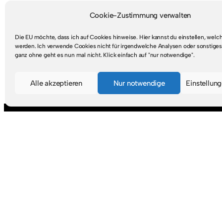
Cookie-Zustimmung verwalten
Die EU möchte, dass ich auf Cookies hinweise. Hier kannst du einstellen, wel
werden. Ich verwende Cookies nicht für irgendwelche Analysen oder sonstiges
ganz ohne geht es nun mal nicht. Klick einfach auf "nur notwendige".
Mastodon
RSS-Feed
Alle akzeptieren
Nur notwendige
Einstellun
Suche
S
u