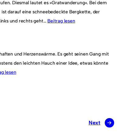
ufen. Diesmal lautet es »Gratwanderung«. Bei dem
n ist darauf eine schneebedeckte Bergkette, der
Links und rechts geht…
Beitrag lesen
dschaften und Herzenswärme. Es geht seinen Gang mit
chstens den leichten Hauch einer Idee, etwas könnte
ag lesen
Next
→