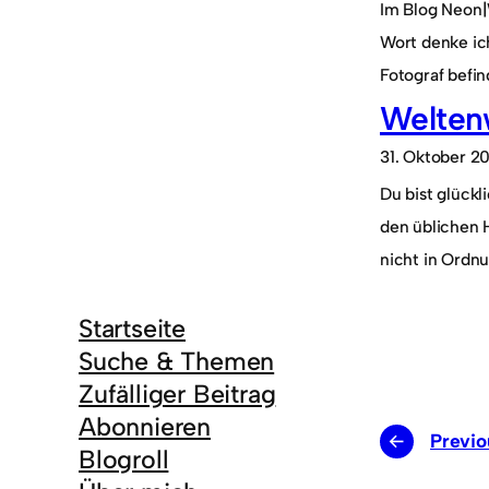
Im Blog Neon|
Wort denke ich
Fotograf befi
Welten
31. Oktober 2
Du bist glückl
den üblichen H
nicht in Ordnu
Startseite
Suche & Themen
Zufälliger Beitrag
Abonnieren
←
Previo
Blogroll