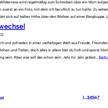
Wilderness wird regelmäßig zum Schreiben über ein Wort aufger
 zuerst an ein Foto, mit dem ich beruflich zu tun hatte. Zu sehe
ndet sich auf halber Höhe über den Wolken auf einer Bergkuppe. 
wechsel
012
ich und zufrieden in einer vielfarbigen Welt aus Freude, Freun
öhen und Tiefen, doch alles in allem bist du froh und spürst hö
ng sein. Aber was soll das schon sein. Jahr für Jahr gräbst…
Beitr
us
1
…
3
4
5
6
7