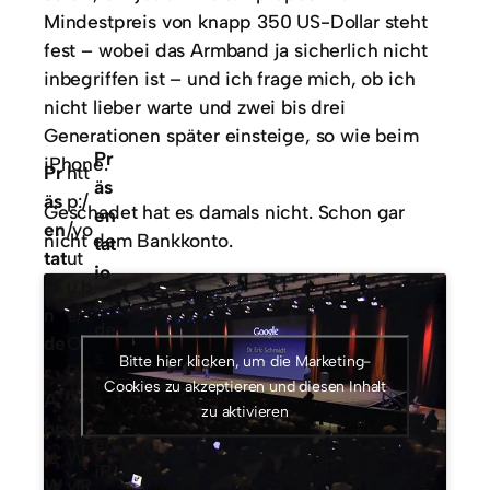
Mindestpreis von knapp 350 US-Dollar steht
fest – wobei das Armband ja sicherlich nicht
inbegriffen ist – und ich frage mich, ob ich
nicht lieber warte und zwei bis drei
Generationen später einsteige, so wie beim
Pr
iPhone.
Pr
htt
äs
äs
p:/
Geschadet hat es damals nicht. Schon gar
en
en
/yo
nicht dem Bankkonto.
tat
tat
ut
io
io
u.b
n
n
e/
de
de
O
s
Bitte hier klicken, um die Marketing-
r
D9
er
Cookies zu akzeptieren und diesen Inhalt
A
ZQ
zu aktivieren
st
pp
9
en
le
W
iP
W
ylR