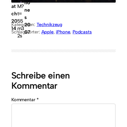
ho
at
M?
ne
ch
t=
s
20
55
20
Kategorien:
Technikzeug
14
m3
07
Schlagwörter:
Apple
, 
iPhone
, 
Podcasts
2s
Schreibe einen
Kommentar
Kommentar
*