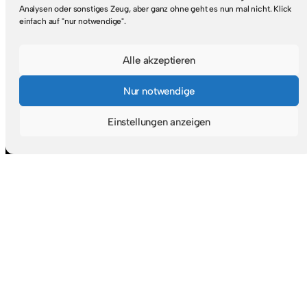
Analysen oder sonstiges Zeug, aber ganz ohne geht es nun mal nicht. Klick
einfach auf "nur notwendige".
Suche
Alle akzeptieren
S
Nur notwendige
u
c
Einstellungen anzeigen
Social + RSS
h
e
Mastodon
Goodreads
RSS-Feed
n
Navigation
Startseite
Suche & Themen
Zufälliger Beitrag
Abonnieren