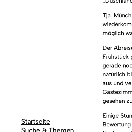
„Duschlands
Tja. Münch
wiederkomm
möglich wa
Der Abreis
Frühstück 
gerade noc
natürlich 
aus und ve
Gästezimme
gesehen zu
Einige Stun
Startseite
Bewertung 
Suche & Themen