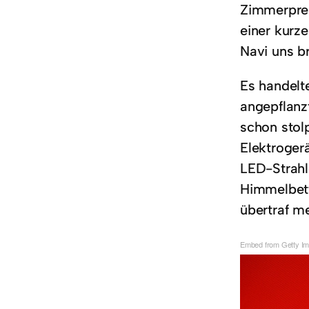
Zimmerprei
einer kurze
Navi uns br
Es handelt
angepflanz
schon stol
Elektroger
LED-Strahl
Himmelbett
übertraf m
Embed from Getty I