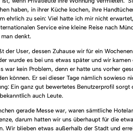
s ist, wenn Privatleute ihre Wohnung vermieten. S
hen haben, in ihrer Küche kochen, ihre Handtücher
m ehrlich zu sein: Viel hatte ich mir nicht erwartet
nternationalen Service eine kleine Reise nach M
s man denkt.
ißt der User, dessen Zuhause wir für ein Wochen
ider wurde es bei uns etwas später und wir kamen 
as war kein Problem, denn er hatte uns vorher ges
den können. Er sei dieser Tage nämlich sowieso ni
ng: Ein ganz gut bewertetes Benutzerprofil sorgt 
bekanntlich auch Leute.
nchen gerade Messe war, waren sämtliche Hotelang
nze, darum hatten wir uns überhaupt für die etw
n. Wir blieben etwas außerhalb der Stadt und err