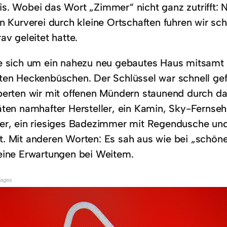
s. Wobei das Wort „Zimmer“ nicht ganz zutrifft:
n Kurverei durch kleine Ortschaften fuhren wir sc
av geleitet hatte.
e sich um ein nahezu neu gebautes Haus mitsamt
ten Heckenbüschen. Der Schlüssel war schnell gefu
perten wir mit offenen Mündern staunend durch d
äten namhafter Hersteller, ein Kamin, Sky-Fernse
er, ein riesiges Badezimmer mit Regendusche un
. Mit anderen Worten: Es sah aus wie bei „schön
eine Erwartungen bei Weitem.
mages