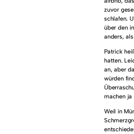
airbnb, da
zuvor gese
schlafen. U
über den i
anders, al
Patrick he
hatten. Le
an, aber d
würden fin
Überraschu
machen ja 
Weil in Mü
Schmerzgre
entschiede