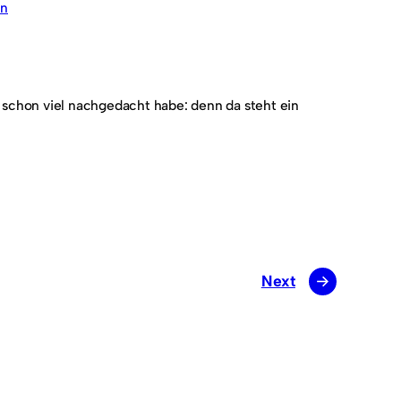
en
h schon viel nachgedacht habe: denn da steht ein
Next
→