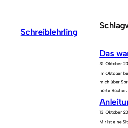
Zum
Inhalt
springen
Schlag
Schreiblehrling
Das wa
31. Oktober 2
Im Oktober be
mich über Spr
hörte Bücher
Anleitu
13. Oktober 2
Mir ist eine S