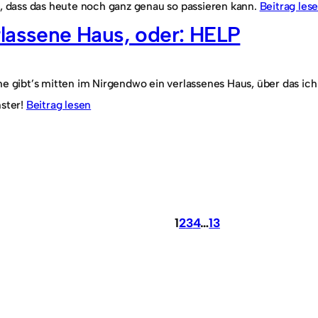
t, dass das heute noch ganz genau so passieren kann.
Beitrag les
lassene Haus, oder: HELP
he gibt’s mitten im Nirgendwo ein verlassenes Haus, über das ic
nster!
Beitrag lesen
1
2
3
4
…
13