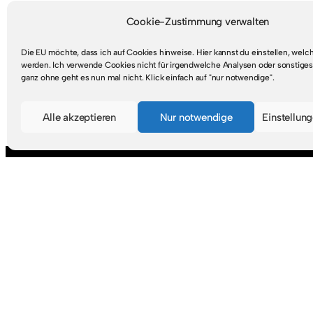
Cookie-Zustimmung verwalten
Die EU möchte, dass ich auf Cookies hinweise. Hier kannst du einstellen, wel
werden. Ich verwende Cookies nicht für irgendwelche Analysen oder sonstiges
ganz ohne geht es nun mal nicht. Klick einfach auf "nur notwendige".
Mastodon
RSS-Feed
Alle akzeptieren
Nur notwendige
Einstellun
Suche
S
u