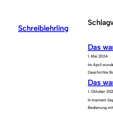
Zum
Inhalt
springen
Schlag
Schreiblehrling
Das war
1. Mai 2024
Im April wund
Geschichte Bo
Das wa
1. Oktober 20
In meinem Sep
Bedienung mit 