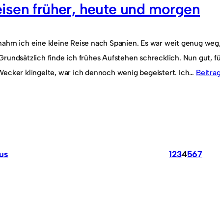
isen früher, heute und morgen
8
nahm ich eine kleine Reise nach Spanien. Es war weit genug weg
rundsätzlich finde ich frühes Aufstehen schrecklich. Nun gut, f
Wecker klingelte, war ich dennoch wenig begeistert. Ich…
Beitra
us
1
2
3
4
5
6
7