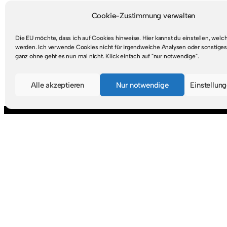
Cookie-Zustimmung verwalten
Die EU möchte, dass ich auf Cookies hinweise. Hier kannst du einstellen, wel
werden. Ich verwende Cookies nicht für irgendwelche Analysen oder sonstiges
ganz ohne geht es nun mal nicht. Klick einfach auf "nur notwendige".
Mastodon
RSS-Feed
Alle akzeptieren
Nur notwendige
Einstellun
Suche
S
u