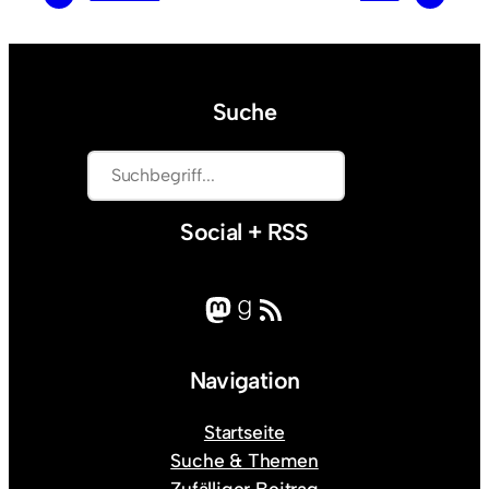
Suche
S
u
c
Social + RSS
h
e
Mastodon
Goodreads
RSS-Feed
n
Navigation
Startseite
Suche & Themen
Zufälliger Beitrag