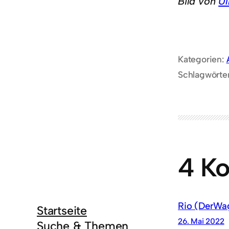
Bild von
Ul
Kategorien:
Schlagwörte
4 K
Rio (DerWag
Startseite
26. Mai 2022
Suche & Themen