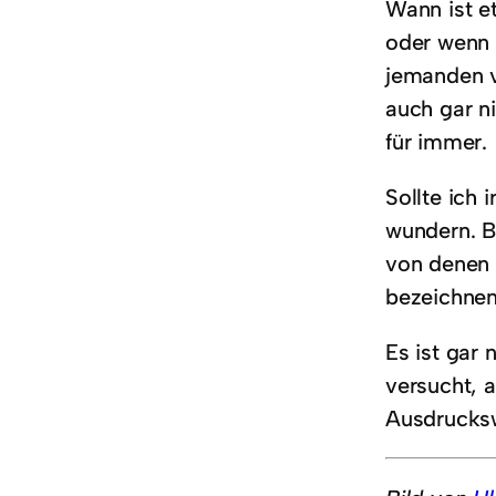
Wann ist e
oder wenn 
jemanden v
auch gar ni
für immer.
Sollte ich
wundern. B
von denen 
bezeichnen
Es ist gar
versucht, 
Ausdrucksw