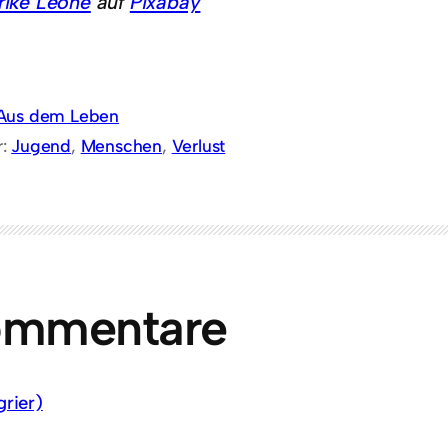
rike Leone
auf
Pixabay
Aus dem Leben
r:
Jugend
, 
Menschen
, 
Verlust
ommentare
rier)