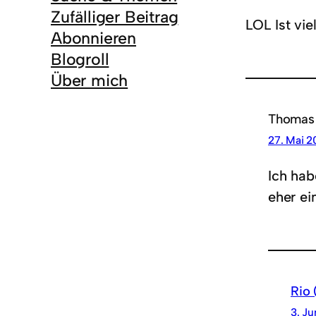
Zufälliger Beitrag
LOL Ist vi
Abonnieren
Blogroll
Über mich
Thomas
27. Mai 2
Ich hab
eher ei
Rio 
3. Ju