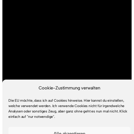
Cookie-Zustimmung verwalten
Die EU möchte, dass ich auf Cookies hinweise. Hier kannst du einstellen,
welche verwendet werden. Ich verwende Cookies nicht für irgendwelche
Analysen oder sonstiges Zeug, aber ganz ohne geht es nun mal nicht. Klick
einfach auf "nur notwendige".
Alle akzeptieren