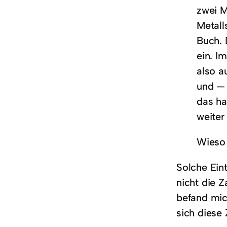
zwei M
Metall
Buch. 
ein. I
also a
und — 
das ha
weiter
Wieso 
Solche Ein
nicht die Z
befand mic
sich diese 