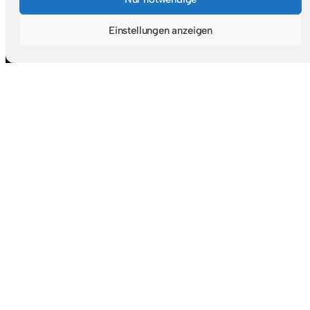
Mastodon
Goodreads
RSS-Feed
Einstellungen anzeigen
Navigation
Startseite
Suche & Themen
Zufälliger Beitrag
Abonnieren
Blogroll
Über mich
Rechtlicher Kram
Impressum
Datenschutz