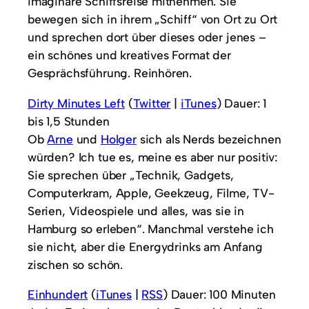
imaginäre Schiffsreise mitnehmen. Sie
bewegen sich in ihrem „Schiff“ von Ort zu Ort
und sprechen dort über dieses oder jenes –
ein schönes und kreatives Format der
Gesprächsführung. Reinhören.
Dirty Minutes Left
(
Twitter
|
iTunes
) Dauer: 1
bis 1,5 Stunden
Ob
Arne
und
Holger
sich als Nerds bezeichnen
würden? Ich tue es, meine es aber nur positiv:
Sie sprechen über „Technik, Gadgets,
Computerkram, Apple, Geekzeug, Filme, TV-
Serien, Videospiele und alles, was sie in
Hamburg so erleben“. Manchmal verstehe ich
sie nicht, aber die Energydrinks am Anfang
zischen so schön.
Einhundert
(
iTunes
|
RSS
) Dauer: 100 Minuten