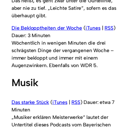
Das heißt, es geht zwar unter die Gürtellinie,
aber nie zu tief. „Leichte Satire“, sofern es das
überhaupt gibt.
Die Beklopptheiten der Woche
(
iTunes
|
RSS
)
Dauer: 3 Minuten
Wöchentlich in wenigen Minuten die drei
schrägsten Dinge der vergangenen Woche –
immer bekloppt und immer mit einem
Augenzwinkern. Ebenfalls von WDR 5.
Musik
Das starke Stück
(
iTunes
|
RSS
) Dauer: etwa 7
Minuten
„Musiker erklären Meisterwerke“ lautet der
Untertitel dieses Podcasts vom Bayerischen