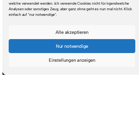
Suche
welche verwendet werden. Ich verwende Cookies nicht für irgendwelche
Analysen oder sonstiges Zeug, aber ganz ohne geht es nun mal nicht. Klick
einfach auf "nur notwendige".
S
u
c
Alle akzeptieren
Social + RSS
h
Nur notwendige
e
Mastodon
Goodreads
RSS-Feed
n
Einstellungen anzeigen
Navigation
Startseite
Suche & Themen
Zufälliger Beitrag
Abonnieren
Blogroll
Über mich